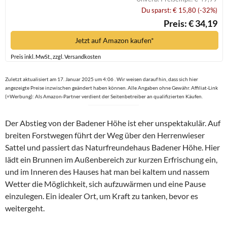
Du sparst: € 15,80 (-32%)
Preis: € 34,19
Jetzt auf Amazon kaufen*
Preis inkl. MwSt., zzgl. Versandkosten
Zuletzt aktualisiert am 17. Januar 2025 um 4:06 . Wir weisen darauf hin, dass sich hier
angezeigte Preise inzwischen geändert haben können. Alle Angaben ohne Gewähr. Affiliat-Link
(=Werbung): Als Amazon-Partner verdient der Seitenbetreiber an qualifizierten Käufen.
Der Abstieg von der Badener Höhe ist eher unspektakulär. Auf
breiten Forstwegen führt der Weg über den Herrenwieser
Sattel und passiert das Naturfreundehaus Badener Höhe. Hier
lädt ein Brunnen im Außenbereich zur kurzen Erfrischung ein,
und im Inneren des Hauses hat man bei kaltem und nassem
Wetter die Möglichkeit, sich aufzuwärmen und eine Pause
einzulegen. Ein idealer Ort, um Kraft zu tanken, bevor es
weitergeht.