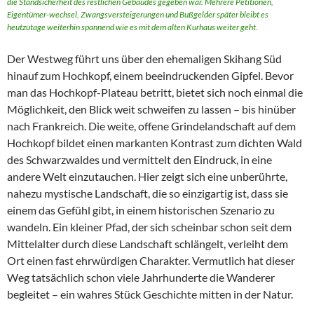
die Standsicherheit des restlichen Gebäudes gegeben war. Mehrere Petitionen,
Eigentümer-wechsel
, Zwangsversteigerungen und Bußgelder später bleibt es
heutzutage weiterhin spannend wie es mit dem alten Kurhaus weiter geht.
Der Westweg führt uns über den ehemaligen Skihang Süd
hinauf zum Hochkopf, einem beeindruckenden Gipfel. Bevor
man das Hochkopf-Plateau betritt, bietet sich noch einmal die
Möglichkeit, den Blick weit schweifen zu lassen – bis hinüber
nach Frankreich. Die weite, offene Grindelandschaft auf dem
Hochkopf bildet einen markanten Kontrast zum dichten Wald
des Schwarzwaldes und vermittelt den Eindruck, in eine
andere Welt einzutauchen. Hier zeigt sich eine unberührte,
nahezu mystische Landschaft, die so einzigartig ist, dass sie
einem das Gefühl gibt, in einem historischen Szenario zu
wandeln. Ein kleiner Pfad, der sich scheinbar schon seit dem
Mittelalter durch diese Landschaft schlängelt, verleiht dem
Ort einen fast ehrwürdigen Charakter. Vermutlich hat dieser
Weg tatsächlich schon viele Jahrhunderte die Wanderer
begleitet – ein wahres Stück Geschichte mitten in der Natur.