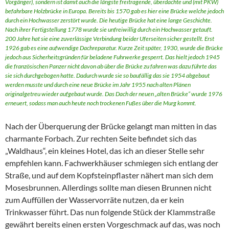
Vorgänger), sondern ist damit auch die längste freitragende, überdachte und (mit PKW)
befahrbare Holzbrücke in Europa. Bereits bis 1570 gab es hier eine Brücke welche jedoch
durch ein Hochwasser zerstört wurde. Die heutige Brücke hat eine lange Geschichte.
Nach ihrer Fertigstellung 1778 wurde sie unfreiwillig durch ein Hochwasser getauft.
200 Jahre hat sie eine zuverlässige Verbindung beider Uferseiten sicher gestellt. Erst
1926 gab es eine aufwendige Dachreparatur. Kurze Zeit später, 1930, wurde die Brücke
jedoch aus Sicherheitsgründen für beladene Fuhrwerke gesperrt. Das hielt jedoch 1945
die französischen Panzer nicht davon ab über die Brücke zu fahren was dazu führte das
sie sich durchgebogen hatte. Dadurch wurde sie so baufällig das sie 1954 abgebaut
werden musste und durch eine neue Brücke im Jahr 1955 nach alten Plänen
originalgetreu wieder aufgebaut wurde. Das Dach der neuen „alten Brücke“ wurde 1976
erneuert, sodass man auch heute noch trockenen Fußes über die Murg kommt.
Nach der Überquerung der Brücke gelangt man mitten in das
charmante Forbach. Zur rechten Seite befindet sich das
„Waldhaus“, ein kleines Hotel, das ich an dieser Stelle sehr
empfehlen kann. Fachwerkhäuser schmiegen sich entlang der
Straße, und auf dem Kopfsteinpflaster nähert man sich dem
Mosesbrunnen. Allerdings sollte man diesen Brunnen nicht
zum Auffüllen der Wasservorräte nutzen, da er kein
Trinkwasser führt. Das nun folgende Stück der Klammstraße
gewährt bereits einen ersten Vorgeschmack auf das, was noch