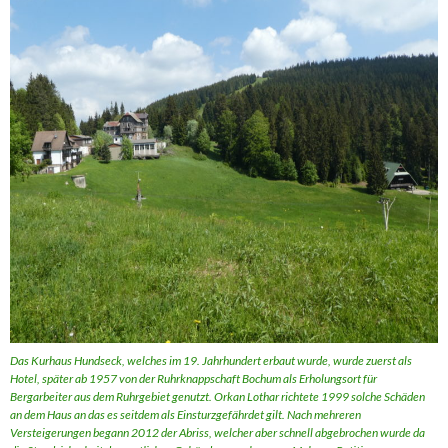
Das Kurhaus Hundseck, welches im 19. Jahrhundert erbaut wurde, wurde zuerst als
Hotel, später ab 1957 von der Ruhrknappschaft Bochum als Erholungsort für
Bergarbeiter aus dem Ruhrgebiet genutzt. Orkan Lothar richtete 1999 solche Schäden
an dem Haus an das es seitdem als Einsturzgefährdet gilt. Nach mehreren
Versteigerungen begann 2012 der Abriss, welcher aber schnell abgebrochen wurde da