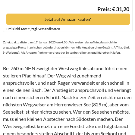
Preis: € 31,20
Jetzt auf Amazon kaufen*
Preis inkl. MwSt., zzgl. Versandkosten
Zuletzt aktualisiert am 17. Januar 2025 um 4:06 . Wir weisen darauf hin, dass sich hier
angezeigte Preise inzwischen geändert haben können. Alle Angaben ohne Gewähr. Affiliat-Link
(=Werbung): Als Amazon-Partner verdient der Seitenbetreiber an qualifizierten Käufen.
Bei 760 m NHN zweigt der Westweg links ab und führt einen
steileren Pfad hinauf. Der Weg wird zunehmend
anspruchsvoller, und nach Regen verwandelt er sich schnell in
einen kleinen Bach. Der Anstieg ist anspruchsvoll und verlangt
nach einem sicheren Schritt. Nach kurzer Zeit erreicht man den
nächsten Wegweiser am Herrenwieser See (829 m), aber vom
See selbst ist hier nichts zu sehen. Wer den See sehen möchte,
muss einen kleinen Abstecher nach Südosten machen. Der
Westweg selbst kreuzt nun eine Forststraße und folgt danach
einem besonders steilen Abschnitt, der bis zum Seekopf und