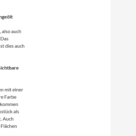
ngeölt
, also auch
. Das
st dies auch
sichtbare
en mit einer
re Farbe
ollkommen
kstück als
t. Auch
n Flächen