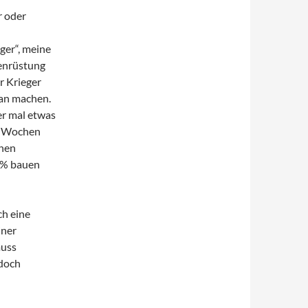
r oder
ger“, meine
tenrüstung
r Krieger
ran machen.
er mal etwas
ar Wochen
inen
 5% bauen
ch eine
iner
muss
 doch