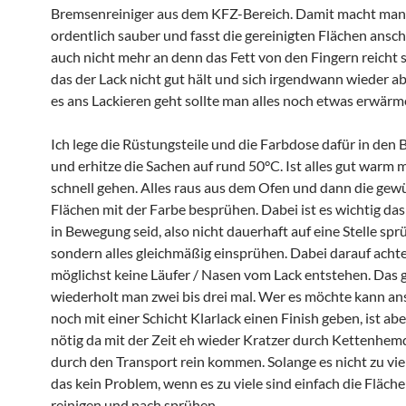
Bremsenreiniger aus dem KFZ-Bereich. Damit macht man 
ordentlich sauber und fasst die gereinigten Flächen ansc
auch nicht mehr an denn das Fett von den Fingern reicht 
das der Lack nicht gut hält und sich irgendwann wieder ab
es ans Lackieren geht sollte man alles noch etwas erwärm
Ich lege die Rüstungsteile und die Farbdose dafür in den
und erhitze die Sachen auf rund 50°C. Ist alles gut warm 
schnell gehen. Alles raus aus dem Ofen und dann die ge
Flächen mit der Farbe besprühen. Dabei ist es wichtig das
in Bewegung seid, also nicht dauerhaft auf eine Stelle sp
sondern alles gleichmäßig einsprühen. Dabei darauf acht
möglichst keine Läufer / Nasen vom Lack entstehen. Das 
wiederholt man zwei bis drei mal. Wer es möchte kann a
noch mit einer Schicht Klarlack einen Finish geben, ist abe
nötig da mit der Zeit eh wieder Kratzer durch Kettenhem
durch den Transport rein kommen. Solange es nicht zu viel
das kein Problem, wenn es zu viele sind einfach die Fläch
reinigen und nach sprühen.