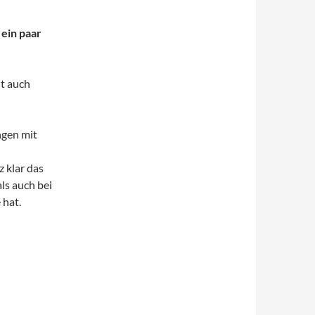
 ein paar
ht auch
ngen mit
 klar das
ls auch bei
 hat.