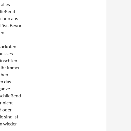
alles
hließend
schon aus
löst. Bevor
en.
 Backofen
muss es
wünschten
 ihr immer
rühen
en das
ganze
nschließend
r nicht
d oder
e sind ist
en wieder