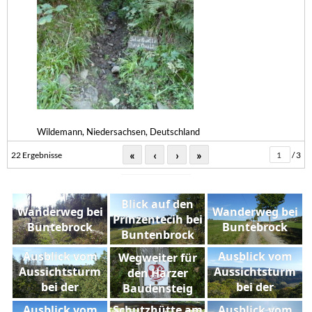
Wildemann, Niedersachsen, Deutschland
«
‹
›
»
22 Ergebnisse
/ 3
Blick auf den
Wanderweg bei
Wanderweg bei
Prinzentecih bei
Buntebrock
Buntebrock
Buntenbrock
Ausblick vom
Ausblick vom
Wegweiter für
Aussichtsturm
Aussichtsturm
den Harzer
bei der
bei der
Baudensteig
Kuckholzklippe
Kuckholzklippe
Ausblick vom
Schutzhütte am
Ausblick vom