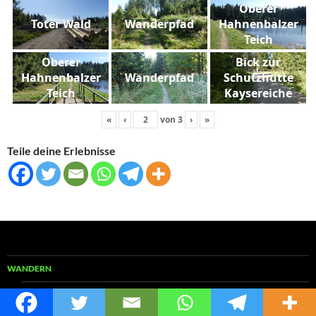
Oberer
Toter Wald
Wanderpfad
Hahnenbalzer
Teich
Oberer
Bick zur
Hahnenbalzer
Wanderpfad
Schutzhütte
Teich
Kaysereiche
«
‹
von
3
›
»
Teile deine Erlebnisse
WANDERN
RUND UMS WANDERN
German