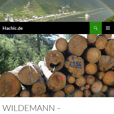
Hachic.de
PRIMÄR
MENÜ
WILDEMANN –