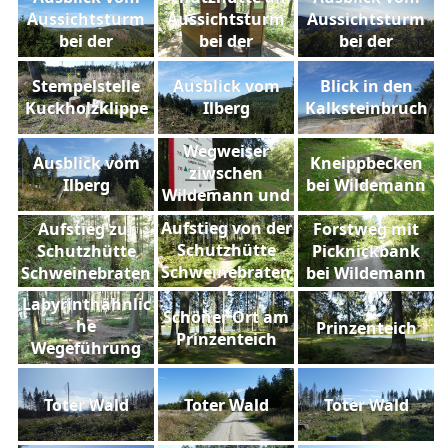
Aussichtsturm
Aussichtsturm
Aussichtsturm
bei der
bei der
bei der
Kuckholzklippe
Kuckholzklippe
Kuckholzklippe
Stempelstelle
Ausblick vom
Blick in den
Kuckholzklippe
Ilberg
Kalksteinbruch
Wegweiser
Ausblick vom
Kneippbecken
ziwschen
Ilberg
bei Wildemann
Wildemann und
Schweinebraten
Aufstieg von der
Aufstieg zur
Forstweg mit
Schutzhütte
Schutzhütte
Picknickbank
Schweinebraten
Schweinebraten
bei Wildemann
zum Ilbergturm
Labyrinthähnlic
Schöner Ort am
he
Prinzenteich
Prinzenteich
Wegeführung
am Prinzenteich
Toter Wald
Toter Wald
Toter Wald