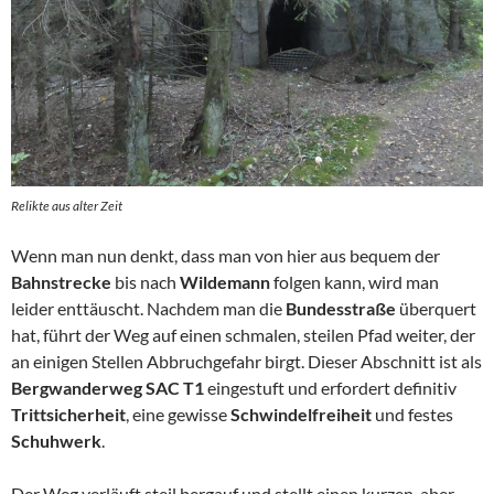
Relikte aus alter Zeit
Wenn man nun denkt, dass man von hier aus bequem der
Bahnstrecke
bis nach
Wildemann
folgen kann, wird man
leider enttäuscht. Nachdem man die
Bundesstraße
überquert
hat, führt der Weg auf einen schmalen, steilen Pfad weiter, der
an einigen Stellen Abbruchgefahr birgt. Dieser Abschnitt ist als
Bergwanderweg SAC T1
eingestuft und erfordert definitiv
Trittsicherheit
, eine gewisse
Schwindelfreiheit
und festes
Schuhwerk
.
Der Weg verläuft steil bergauf und stellt einen kurzen, aber