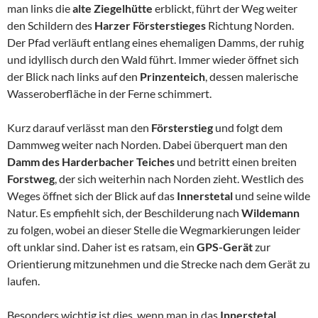
man links die
alte Ziegelhütte
erblickt, führt der Weg weiter
den Schildern des
Harzer Försterstieges
Richtung Norden.
Der Pfad verläuft entlang eines ehemaligen Damms, der ruhig
und idyllisch durch den Wald führt. Immer wieder öffnet sich
der Blick nach links auf den
Prinzenteich
, dessen malerische
Wasseroberfläche in der Ferne schimmert.
Kurz darauf verlässt man den
Försterstieg
und folgt dem
Dammweg weiter nach Norden. Dabei überquert man den
Damm des Harderbacher Teiches
und betritt einen breiten
Forstweg
, der sich weiterhin nach Norden zieht. Westlich des
Weges öffnet sich der Blick auf das
Innerstetal
und seine wilde
Natur. Es empfiehlt sich, der Beschilderung nach
Wildemann
zu folgen, wobei an dieser Stelle die Wegmarkierungen leider
oft unklar sind. Daher ist es ratsam, ein
GPS-Gerät
zur
Orientierung mitzunehmen und die Strecke nach dem Gerät zu
laufen.
Besonders wichtig ist dies, wenn man in das
Innerstetal