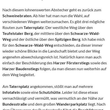
Nach diesem lohnenswerten Abstecher geht es zurück zum
Schweinebraten
. Ab hier hat man nun die Wahl, auf
verschiedenen Wegen weiterzumachen. Es gibt drei mögliche
Routen zum
Taternplatz
: Der westliche Weg über den
Teufelstaler Berg
, der mittlere über den
Schwarze-Wald-
Weg
und der östliche über den
Spitzigen Berg
. Ich habe mich
für den
Schwarze-Wald-Weg
entschieden, da dieser immer
wieder schöne Blicke in die Landschaft bietet und der Weg
angenehm abwechslungsreich ist. Natürlich kann man auch
einfach der Beschilderung des
Harzer Försterstiegs
sowie des
Harzer Baudenstiegs
folgen, da man diesen nun weiterhin auf
dem Weg begleitet.
Am
Taternplatz
angekommen, stößt man auf mehrere
Infotafeln
sowie eine
Schutzhütte
. Leider ist diese etwas
vernachlässigt und vermüllt, was vermutlich an der Nähe zur
Bundesstraße
und dem großen
Wanderparkplatz
liegt. Nach
dem Überqueren der Bundesstraße führt die
Beschilderung